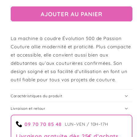
de
de
Machine
Machine
AJOUTER AU PANIER
à
à
coudre
coudre
Évolution
Évolution
500
500
La machine à coudre Évolution 500 de Passion
Couture allie modernité et praticité. Plus compacte
et accessible, elle convient aussi bien aux
débutantes qu’aux couturières confirmées. Son
design soigné et sa facilité d'utilisation en font un
outil fiable pour tous vos projets de couture.
Caractéristiques du produit
Livraison et retour
09 70 70 85 48
LUN–VEN / 10H–17H
Livraison gratuite dès 25€ d’achats