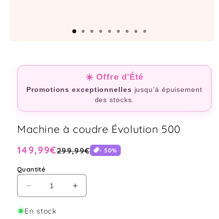
☀️ Offre d'Été
Promotions exceptionnelles
jusqu’à épuisement
des stocks.
Machine à coudre Évolution 500
Prix
149,99€
Prix
299,99€
-
50
%
habituel
soldé
Quantité
Réduire
Augmenter
la
la
quantité
quantité
En stock