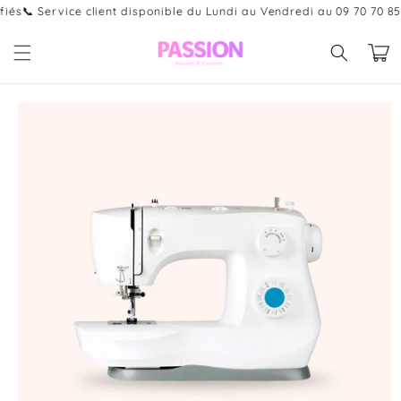
et
és
📞 Service client disponible du Lundi au Vendredi au 09 70 70 85 4
passer
au
Panier
contenu
Passer aux
informations
produits