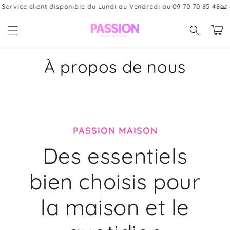
et
ce client disponible du Lundi au Vendredi au 09 70 70 85 48
📧 cont
passer
au
Panier
contenu
À propos de nous
PASSION MAISON
Des essentiels
bien choisis pour
la maison et le