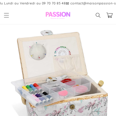
et
 Lundi au Vendredi au 09 70 70 85 48
📧 contact@maisonpassion-sho
passer
au
Panier
contenu
Passer aux
informations
produits