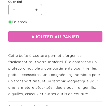
Quantité
Réduire
Augmenter
la
la
quantité
quantité
En stock
de
de
Boîte
Boîte
AJOUTER AU PANIER
à
à
Couture
Couture
Complète
Complète
–
–
Cette boîte à couture permet d’organiser
76
76
Accessoires
Accessoires
facilement tout votre matériel. Elle comprend un
&amp;
&amp;
plateau amovible à compartiments pour trier les
Rangement
Rangement
petits accessoires, une poignée ergonomique pour
Pratique
Pratique
un transport aisé, et un fermoir magnétique pour
une fermeture sécurisée. Idéale pour ranger fils,
aiguilles, ciseaux et autres outils de couture.