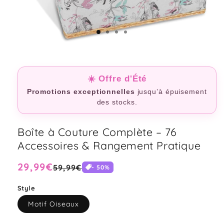
☀️ Offre d'Été
Promotions exceptionnelles
jusqu’à épuisement
des stocks.
Boîte à Couture Complète – 76
Accessoires & Rangement Pratique
Prix
29,99€
Prix
59,99€
-
50
%
habituel
soldé
Style
Motif Oiseaux