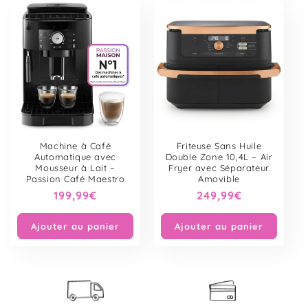
Machine à Café
Friteuse Sans Huile
Automatique avec
Double Zone 10,4L – Air
Mousseur à Lait –
Fryer avec Séparateur
Passion Café Maestro
Amovible
Prix
199,99€
Prix
249,99€
habituel
habituel
Ajouter au panier
Ajouter au panier