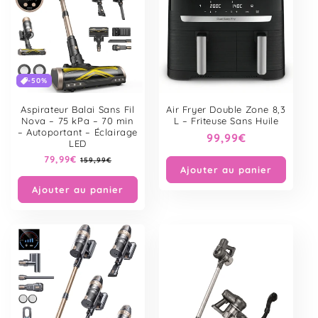
-50%
Aspirateur Balai Sans Fil
Air Fryer Double Zone 8,3
Nova – 75 kPa – 70 min
L – Friteuse Sans Huile
– Autoportant – Éclairage
Prix
99,99€
LED
habituel
Prix
79,99€
Prix
159,99€
Ajouter au panier
habituel
soldé
Ajouter au panier