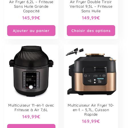
Air Fryer 6,2L – Friteuse
Air Fryer Double Tiroir
Sans Huile Grande
Vertical 9,5L – Friteuse
Capacité
Sans Huile
Prix
145,99€
Prix
149,99€
habituel
habituel
Ajouter au panier
Choisir des options
Multicuiseur 11-en-1 avec
Multicuiseur Air Fryer 10-
Friteuse à Air 7,6L
en-1 – 5,7L, Cuisson
Rapide
Prix
149,99€
Prix
169,99€
habituel
habituel