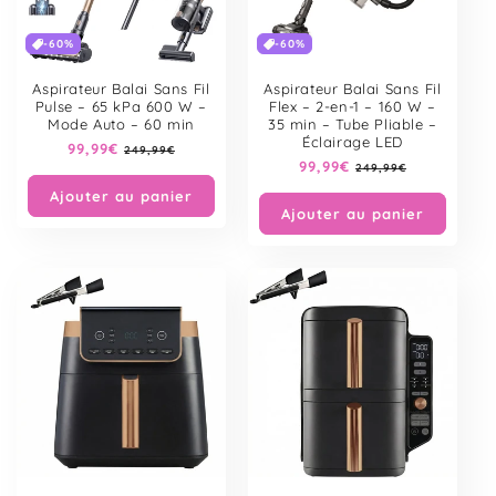
-60%
-60%
Aspirateur Balai Sans Fil
Aspirateur Balai Sans Fil
Pulse – 65 kPa 600 W –
Flex – 2-en-1 – 160 W –
Mode Auto – 60 min
35 min – Tube Pliable –
Éclairage LED
Prix
99,99€
Prix
249,99€
Prix
99,99€
Prix
habituel
soldé
249,99€
habituel
soldé
Ajouter au panier
Ajouter au panier