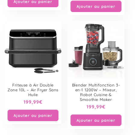
Ajouter au panier
Ajouter au panier
Friteuse à Air Double
Blender Multifonction 3-
Zone 10L – Air Fryer Sans
en-1 1200W – Mixeur,
Huile
Robot Cuisine &
Smoothie Maker
Prix
199,99€
Prix
199,99€
habituel
habituel
Ajouter au panier
Ajouter au panier