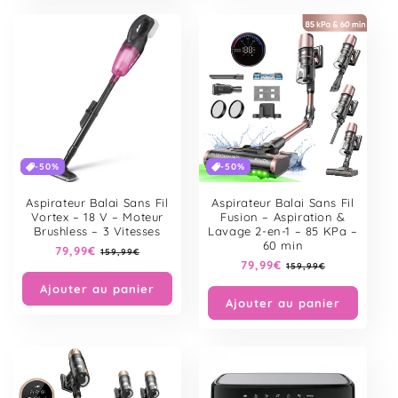
-50%
-50%
Aspirateur Balai Sans Fil
Aspirateur Balai Sans Fil
Vortex – 18 V – Moteur
Fusion – Aspiration &
Brushless – 3 Vitesses
Lavage 2-en-1 – 85 KPa –
60 min
Prix
79,99€
Prix
159,99€
Prix
79,99€
Prix
habituel
soldé
159,99€
habituel
soldé
Ajouter au panier
Ajouter au panier