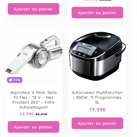
habituel
habituel
soldé
Ajouter au panier
Ajouter au panier
-50%
Aspirateur à Main Sans
Autocuiseur Multifonction
Fil Flex – 18 V – Nez
– 900W, 11 Programmes,
Pivotant 200° – Filtre
5L
Autonettoyant
Prix
79,99€
Prix
49,99€
Prix
99,99€
habituel
habituel
soldé
Ajouter au panier
Ajouter au panier