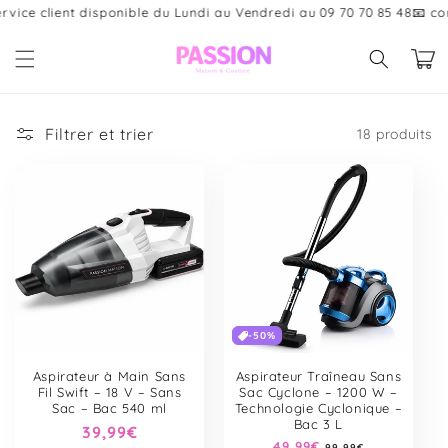
et
e client disponible du Lundi au Vendredi au 09 70 70 85 48
📧 contac
passer
au
Panier
contenu
Filtrer et trier
18 produits
-50%
Aspirateur à Main Sans
Aspirateur Traîneau Sans
Fil Swift – 18 V – Sans
Sac Cyclone – 1200 W –
Sac – Bac 540 ml
Technologie Cyclonique –
Bac 3 L
Prix
39,99€
Prix
49,99€
Prix
99,99€